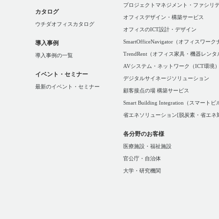
プロジェクトマネジメント・ファシリ
カタログ
オフィスデザイン・構築サービス
ウチダオフィスカタログ
オフィスのICT設計・デザイン
SmartOfficeNavigator（オフィ
導入事例
TrendRent（オフィス家具・機器レン
導入事例の一覧
AVシステム・ネットワーク（ICT環境
イベント・セミナー
デジタルサイネージソリューション
最新のイベント・セミナー
顧客接点の場 構築サービス
Smart Building Integration（スマ
省エネソリューション[脱炭素・省エネ
各分野のお客様
医療施設・福祉施設
官公庁・自治体
大学・研究機関