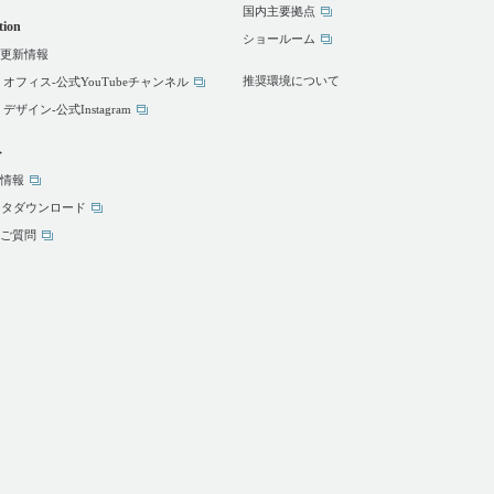
国内主要拠点
tion
ショールーム
更新情報
推奨環境について
 オフィス-公式YouTubeチャンネル
デザイン-公式Instagram
ト
情報
ータダウンロード
ご質問