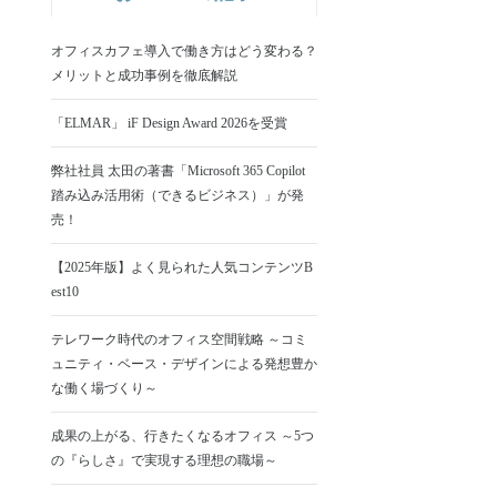
オフィスカフェ導入で働き方はどう変わる？
メリットと成功事例を徹底解説
「ELMAR」 iF Design Award 2026を受賞
弊社社員 太田の著書「Microsoft 365 Copilot
踏み込み活用術（できるビジネス）」が発
売！
【2025年版】よく見られた人気コンテンツB
est10
テレワーク時代のオフィス空間戦略 ～コミ
ュニティ・ベース・デザインによる発想豊か
な働く場づくり～
成果の上がる、行きたくなるオフィス ～5つ
の『らしさ』で実現する理想の職場～