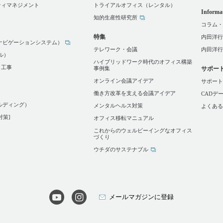
ティマネジメント
トライアルオフィス（レンタル）
Informa
知的生産性研究所
コラム・
特集
内田洋行
スワークナビゲーションシステム）
テレワーク・会議
内田洋行 
タル）
ハイブリッドワーク時代のオフィス構築
）工事
事例集
サポー
オンライン会議アイデア
サポート
働き方改革を支える会議アイデア
CADデ
ートビルディング）
メンタルヘルス対策
よくある
対策]
オフィス移転マニュアル
これからのウェルビーイングなオフィス
づくり
ウチダのサステナブル
メールマガジンに登録