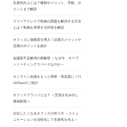
生産性向上とは？種類やメリット、手順、ポ
イントまで解説
フリーアドレスで収納の課題を解決する方法
とは？私物を管理する対策を解説
オフィスに仮眠室を導入！設置のメリットや
活用のポイントを紹介
会議室不足解消の新解答 ～なぜ今、オープ
ンミーティングスペースなのか～
オンライン会議をもっと簡単・高品質に！Cl
ickShareのご紹介
オフィスラウンジとは？ ～交流を生み出し
価値創造へ
出社したくなるオフィスの作り方 ～コミュ
ニケーションを活性化して生産性を向上～