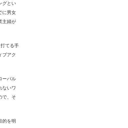
ングとい
でに男女
業主婦が
、打てる手
ィブアク
ローバル
れないワ
ので、そ
目的を明