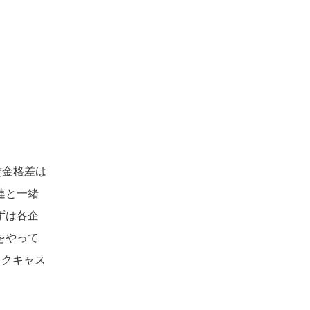
は賃金格差は
連と一緒
ずは各企
をやって
ックキャス