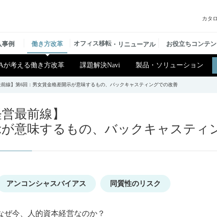
カタ
オフィス移転
入事例
働き方改革
お役立ちコンテン
・リニューアル
A
が考える働き方改革
課題解決
Navi
製品・ソリューション
最前線】第6回：男女賃金格差開示が意味するもの、バックキャスティングでの改善
経営最前線】
示が意味するもの、バックキャスティ
アンコンシャスバイアス
同質性のリスク
なぜ今、人的資本経営なのか？