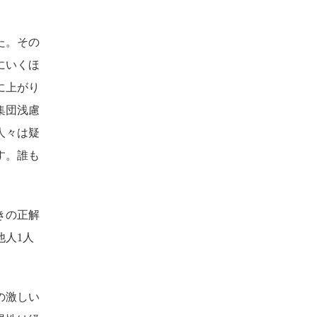
た。その
にいくほ
に上がり
集団浅慮
人々は疑
す。誰も
きの正解
他人1人
の激しい