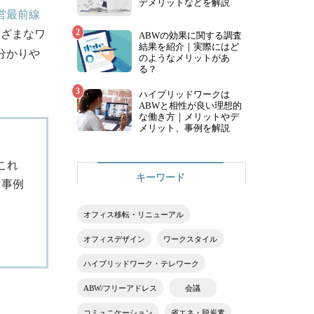
デメリットなどを解説​
営最前線
まざまなワ
ABWの効果に関する調査
結果を紹介｜実際にはど
分かりや
のようなメリットがあ
る？​
ハイブリッドワークは
ABWと相性が良い理想的
な働き方｜メリットやデ
メリット、事例を解説
これ
キーワード​
る事例
オフィス移転・リニューアル​
オフィスデザイン​
ワークスタイル​
ハイブリッドワーク・テレワーク​
ABW/フリーアドレス​
会議​
コミュニケーション​
省エネ・脱炭素​