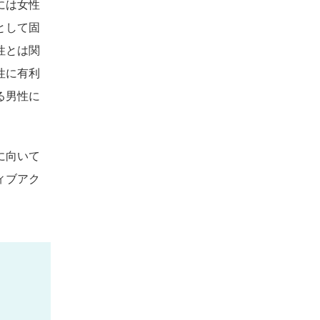
には女性
として固
性とは関
性に有利
る男性に
に向いて
ィブアク