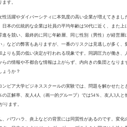
ります。
女性活躍やダイバーシティに本気度の高い企業が増えてきまし
。日本の伝統的な企業は社員の平均年齢は50代に近く、また上
昇進を競い、最終的に同じ年齢層、同じ性別（男性）が経営層
い」などの弊害もありますが、一番のリスクは見逃しが多く、
和よりも質の低い決定が行われる現象です。同調圧力が働き、
からの情報や不都合な情報は上がらず、内向きの集団となりま
しょうか？
ロンビア大学ビジネススクールの実験では、問題を解かせたと
％の正解率、友人4人（画一的グループ）では54％、友人3人と
あがります。
ん、パワハラ、炎上などの背景には同質性があるのです。変化