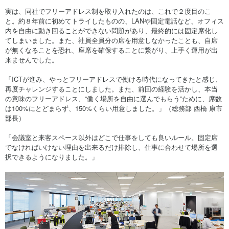
実は、同社でフリーアドレス制を取り入れたのは、これで２度目のこ
と。約８年前に初めてトライしたものの、LANや固定電話など、オフィス
内を自由に動き回ることができない問題があり、最終的には固定席化し
てしまいました。また、社員全員分の席を用意しなかったことも、自席
が無くなることを恐れ、座席を確保することに繋がり、上手く運用が出
来ませんでした。
「ICTが進み、やっとフリーアドレスで働ける時代になってきたと感じ、
再度チャレンジすることにしました。また、前回の経験を活かし、本当
の意味のフリーアドレス、“働く場所を自由に選んでもらう”ために、席数
は100%にとどまらず、150%くらい用意しました。」（総務部 西橋 康市
部長）
「会議室と来客スペース以外はどこで仕事をしても良いルール。固定席
でなければいけない理由を出来るだけ排除し、仕事に合わせて場所を選
択できるようになりました。」