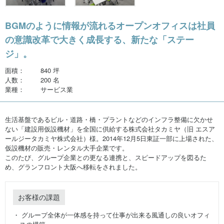
BGMのように情報が流れるオープンオフィスは社員
の意識改革で大きく成長する、新たな「ステー
ジ」。
面積：
840 坪
人数：
200 名
業種：
サービス業
生活基盤であるビル・道路・橋・プラントなどのインフラ整備に欠かせ
ない「建設用仮設機材」を全国に供給する株式会社タカミヤ（旧 エスア
ールジータカミヤ株式会社）様。2014年12月5日東証一部に上場された、
仮設機材の販売・レンタル大手企業です。
このたび、グループ企業との更なる連携と、スピードアップを図るた
め、グランフロント大阪へ移転をされました。
お客様の課題
・ グループ全体が一体感を持って仕事が出来る風通しの良いオフィ