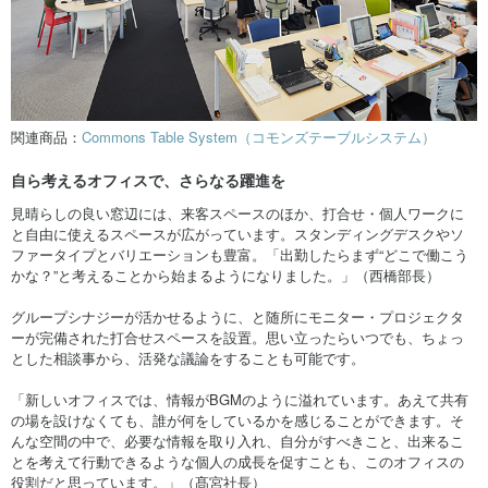
関連商品：
Commons Table System（コモンズテーブルシステム）
自ら考えるオフィスで、さらなる躍進を
見晴らしの良い窓辺には、来客スペースのほか、打合せ・個人ワークに
と自由に使えるスペースが広がっています。スタンディングデスクやソ
ファータイプとバリエーションも豊富。「出勤したらまず“どこで働こう
かな？”と考えることから始まるようになりました。」（西橋部長）
グループシナジーが活かせるように、と随所にモニター・プロジェクタ
ーが完備された打合せスペースを設置。思い立ったらいつでも、ちょっ
とした相談事から、活発な議論をすることも可能です。
「新しいオフィスでは、情報がBGMのように溢れています。あえて共有
の場を設けなくても、誰が何をしているかを感じることができます。そ
んな空間の中で、必要な情報を取り入れ、自分がすべきこと、出来るこ
とを考えて行動できるような個人の成長を促すことも、このオフィスの
役割だと思っています。」（髙宮社長）