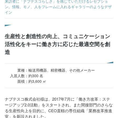
来訪者に「ナブテスコらしさ」を感じていただけるレセプショ
レセプション内のフレームの1つにはショールームコーナーを設
ン。情報、モノ、人をフレームに入れるギャラリーのようなデザ
置
イン
生産性と創造性の向上、コミュニケーション
活性化をキーに働き方に応じた最適空間を創
造
業種：
輸送用機器、精密機器、その他メーカー
入居人数：
約300 名
面積：
約3,600 ㎡
ナブテスコ株式会社様は、2017年7月に「働き方改革：ステ
ージアップ2.0活動」をスタートされ、また間接部門のさらな
る生産性向上を目的に、CEO直轄の専任組織「業務改革推進
室」を新設されました。