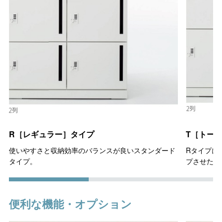
R［レギュラー］タイプ
T［トー
使いやすさと収納効率のバランスが良いスタンダード
Rタイプに
タイプ。
プさせたタ
便利な機能・オプション