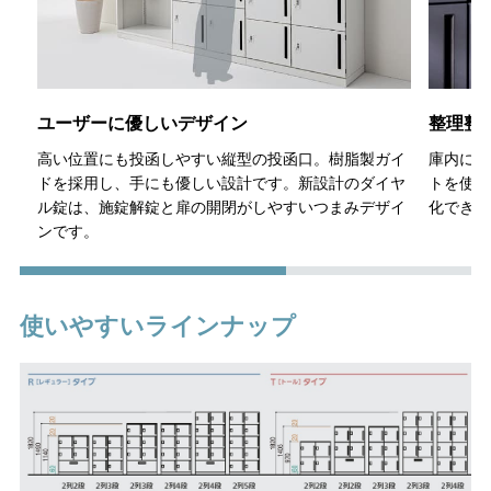
ユーザーに優しいデザイン
整理整
高い位置にも投函しやすい縦型の投函口。樹脂製ガイ
庫内には
ドを採用し、手にも優しい設計です。新設計のダイヤ
トを使い
ル錠は、施錠解錠と扉の開閉がしやすいつまみデザイ
化できる
ンです。
使いやすいラインナップ