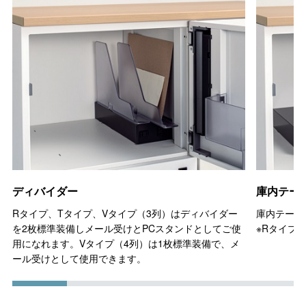
ディバイダー
庫内テー
Rタイプ、Tタイプ、Vタイプ（3列）はディバイダー
庫内テーブ
を2枚標準装備しメール受けとPCスタンドとしてご使
※Rタイプ
用になれます。Vタイプ（4列）は1枚標準装備で、メ
ール受けとして使用できます。