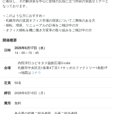
に着目し、その解決策を中心に皆様のお役に立つ内容の実践セミナーと
なっております。
＜このような方におすすめ＞
・札幌市内の賃貸オフィス市場の現状についてご興味のある方
・移転、増床、リニューアルの計画をご検討中の方
・オフィス移転を機に働き方変革の取り組みをご検討中の方
開催概要
2026年6月17日（水）
日時
14：00～15：45
内田洋行ユビキタス協創広場U-cala
会場
札幌市中央区北1条東4丁目1-1サッポロファクトリー1条館1F
→地図は
コチラ
定員
50名
締切
2026年6月15日（月）
費用
無料
各企業の総務ご担当者様、企画ご担当者様