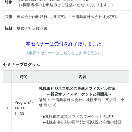
対象
（※同業者様のお申込みはご遠慮いただいております。）
共催
株式会社内田洋行 北海道支店／三鬼商事株式会社 札幌支店
協賛
株式会社近藤商會
本セミナーは受付を終了致しました。
※
最新のセミナーはこちらをご参照ください。
セミナープログラム
時間
内容
札幌市ビジネス地区の最新オフィスビル市況
～賃貸オフィスマーケットと再開発～
講師： 三鬼商事株式会社 札幌支店 支店長 小
Program①
林 晋弘 氏
1
14:00-
14:30
●札幌市内賃貸オフィスマーケットの現状
●札幌市中心部の再開発計画状況と今後の計画