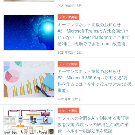
2021年02月13日
メディア掲載
キーマンズネット掲載のお知らせ
#3「Microsoft TeamsはWeb会議だけ
じゃない Power Platformでここまで
便利に、現場でできるTeams改造術」
2021年02月12日
メディア掲載
キーマンズネット掲載のお知らせ
#2「Microsoft 365 Appsで“映える”資
料を作るには？今すぐ役立つ3つの支援
機能」
2021年01月21日
メディア掲載
オフィスの空調をAIで制御する実証実
験を実施 温度ムラの解消と約5割の消
費エネルギー削減効果を確認