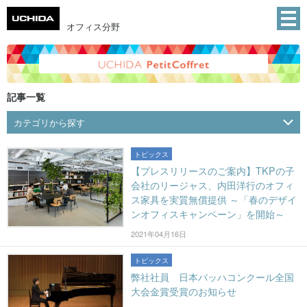
オフィス分野
記事一覧
カテゴリから探す
トピックス
【プレスリリースのご案内】TKPの子
会社のリージャス、内田洋行のオフィ
ス家具を実質無償提供 ～「春のデザイ
ンオフィスキャンペーン」を開始～
2021年04月16日
トピックス
弊社社員 日本バッハコンクール全国
大会金賞受賞のお知らせ