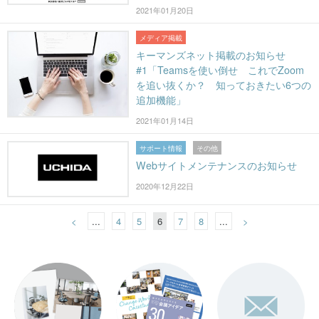
2021年01月20日
メディア掲載
キーマンズネット掲載のお知らせ
#1「Teamsを使い倒せ これでZoom
を追い抜くか？ 知っておきたい6つの
追加機能」
2021年01月14日
サポート情報
その他
Webサイトメンテナンスのお知らせ
2020年12月22日
<
...
4
5
6
7
8
...
>