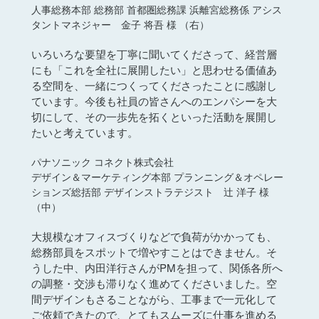
タントマネジャー 金子 将吾 様 （右）
いろいろな要望を丁寧に聞いてくださって、経営層
にも「これを全社に展開したい」と思わせる価値あ
る空間を、一緒につくってくださったことに感謝し
ています。今後も社員の皆さんへのエンパシーを大
切にして、その一歩先を拓くといった活動を展開し
たいと考えています。
パナソニック コネクト株式会社
デザイン＆マーケティング本部 プランニング＆オペレー
ションズ総括部
デザインストラテジスト 辻 洋子 様
（中）
大規模なオフィスづくりなどで負荷がかかっても、
総務部員をスポットで増やすことはできません。そ
うした中、内田洋行さんがPMを担って、関係各所へ
の調整・交渉も滞りなく進めてくださいました。空
間デザインもさることながら、工事まで一元化して
ご依頼できたので、とてもスムーズに仕事を進める
ことができました。