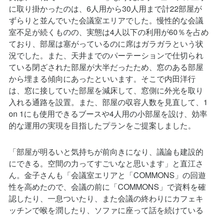
ずらりと並んでいた会議室エリアでした。慢性的な会議
室不足が続くものの、実態は4人以下の利用が60％を占め
ており、部屋は塞がっているのに席はガラガラという状
況でした。また、天井までのパーテーションで仕切られ
ている閉ざされた部屋が大半だったため、窓のある部屋
から埋まる傾向にあったといいます。そこで内田洋行
は、窓に接していた部屋を減床して、窓側に外光を取り
入れる通路を設置。また、部屋の収容人数を見直して、1
on 1にも使用できるブースや4人用の小部屋を設け、効率
的な運用の実現を目指したプランをご提案しました。
「部屋が明るいと気持ちが前向きになり、議論も建設的
にできる。空間の力ってすごいなと思います」と直江さ
ん。金子さんも「会議室エリアと「COMMONS」の回遊
性を高めたので、会議の前に「COMMONS」で資料を確
認したり、一息ついたり、また会議の終わりにカフェキ
ッチンで喉を潤したり、ソファに座って話を続けている
姿もよく見かけます」と相乗効果を感じていらっしゃる