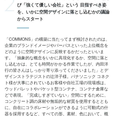
を、いかに空間デザインに落とし込むかの議論
からスタート
「COMMONS」の構築に当たってまず検討されたのは、
企業のブランドイメージやパーパスといった上位概念を
どのように空間デザインに反映するかだったといいま
す。「抽象的な概念をいかに具現化するか、空間に落と
し込むかは、とても時間がかかる作業でしたが、内田洋
行の皆さんはしっかり寄り添ってくださいました」とデ
ザインストラテジストの辻洋子様。パナソニック コネク
ト様が大事にされているお客様や自社工場の現場感は、
ウッドパレットやバケット型コンテナ、コンテナ倉庫な
どで表現。「完成しすぎていない」空間にするために、
コンクリート調の床材や無垢的な材質を使用するととも
に、自在にコラボレーションができるように可動式の什
器を採用するなど、すべての形、素材、色において、概
念と紐づいているか否かを基準に吟味されたそうです。