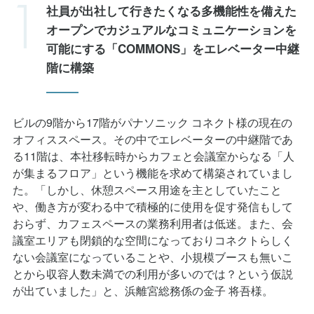
オープンでカジュアルなコミュニケーションを
可能にする「COMMONS」をエレベーター中継
階に構築
ビルの9階から17階がパナソニック コネクト様の現在の
オフィススペース。その中でエレベーターの中継階であ
る11階は、本社移転時からカフェと会議室からなる「人
が集まるフロア」という機能を求めて構築されていまし
た。「しかし、休憩スペース用途を主としていたこと
や、働き方が変わる中で積極的に使用を促す発信もして
おらず、カフェスペースの業務利用者は低迷。また、会
議室エリアも閉鎖的な空間になっておりコネクトらしく
ない会議室になっていることや、小規模ブースも無いこ
とから収容人数未満での利用が多いのでは？という仮説
が出ていました」と、浜離宮総務係の金子 将吾様。
そこで「ワークプレイス改革 第2章」として、まずは11