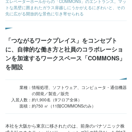
エレベーターホールからの「COMMONS」のエントランス。マッ
扉が開くと目に飛び込んでくるパレットと植栽による案内板。オ
トな黒壁に囲まれたガラス扉越しにうかがえるにぎわいと、その
ープンな空間で、メンバーとのコンタクトも取りやすい
先に広がる開放的な景色に引き寄せられる
「つながるワークプレイス」をコンセプト
に、自律的な働き方と社員のコラボレーショ
ンを加速するワークスペース「COMMONS」
を開設
業種：
情報処理、ソフトウェア、コンピュータ・通信機器
の開発／製造／販売
入居人数：
約1,900名（9フロア全体）
面積：
約750 ㎡（11階COMMONSのみ）
本社を大阪から東京に移されたのは、前身のパナソニック株
式会社コネクティッドソリューションズ社の時代だった2017